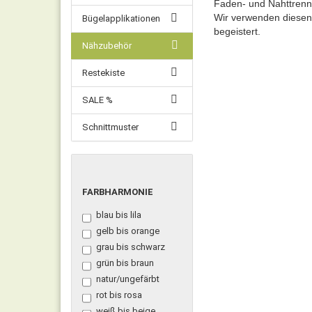
Faden- und Nahttrenne
Wir verwenden diesen 
Bügelapplikationen
begeistert.
Nähzubehör
Restekiste
SALE %
Schnittmuster
FARBHARMONIE
FARBHARMONIE
blau bis lila
gelb bis orange
grau bis schwarz
grün bis braun
natur/ungefärbt
rot bis rosa
weiß bis beige