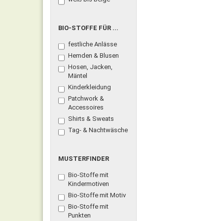
BIO-
BIO-STOFFE FÜR ...
STOFFE
festliche Anlässe
FÜR
...
Hemden & Blusen
Hosen, Jacken,
Mäntel
Kinderkleidung
Patchwork &
Accessoires
Shirts & Sweats
Tag- & Nachtwäsche
MUSTERFINDER
MUSTERFINDER
Bio-Stoffe mit
Kindermotiven
Bio-Stoffe mit Motiv
Bio-Stoffe mit
Punkten