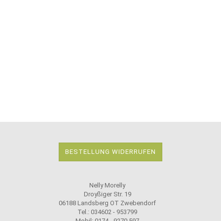
BESTELLUNG WIDERRUFEN
Nelly Morelly
Droyßiger Str. 19
06188 Landsberg OT Zwebendorf
Tel.: 034602 - 953799
Mobil: 0174 - 9270 597