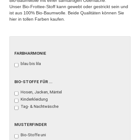
Bio-Baumwolle mit einer samtartigen Oberfläche.
Unser Bio-Frottee-Stoff kann gewebt oder gestrickt sein und
ist aus 100% Bio-Baumwolle. Beide Qualitäten können Sie
hier in tollen Farben kaufen.
FARBHARMONIE
FARBHARMONIE
blau bis lila
BIO-
BIO-STOFFE FÜR ...
STOFFE
Hosen, Jacken, Mäntel
FÜR
...
Kinderkleidung
Tag- & Nachtwäsche
MUSTERFINDER
MUSTERFINDER
Bio-Stoffe uni