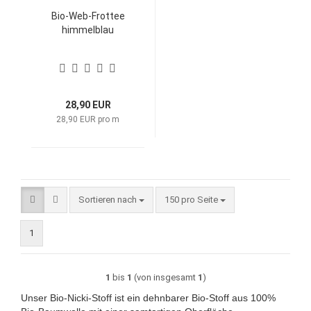
Bio-Web-Frottee
himmelblau
28,90 EUR
28,90 EUR pro m
Sortieren nach
pro Seite
Sortieren nach
150 pro Seite
1
1
bis
1
(von insgesamt
1
)
Unser Bio-Nicki-Stoff ist ein dehnbarer Bio-Stoff aus 100%