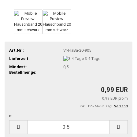
Art.Nr.:
Vr-FlaBa-20-905
Lieferzeit:
3-4 Tage
Mindest-
0,5
Bestellmenge:
0,99 EUR
0,99 EUR pro m
inkl. 19% MwSt. zzgl.
Versand
m:
m