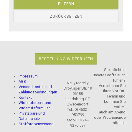
FILTERN
ZURÜCKSETZEN
BESTELLUNG WIDERRUFEN
Sie möchten
unsere Stoffe auch
Impressum
fühlen?
AGB
Nelly Morelly
Vereinbaren Sie
Versandkosten und
Droyßiger Str. 19
Ihren Vor-Ort-
Zahlungsbedingungen
06188
Termin und
Kontakt
Landsberg OT
kommen Sie
Widerrufsrecht und
Zwebendorf
vorbei.
Widerrufsformular
Tel.: 034602 -
auch am Abend
Privatspäre und
953799
oder Wochenende
Datenschutz
Mobil: 0174 -
möglich
Stoffprobenversand
9270 597