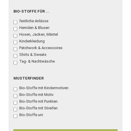
BIO-
BIO-STOFFE FÜR ...
STOFFE
festliche Anlässe
FÜR
...
Hemden & Blusen
Hosen, Jacken, Mäntel
Kinderkleidung
Patchwork & Accessoires
Shirts & Sweats
Tag- & Nachtwäsche
MUSTERFINDER
MUSTERFINDER
Bio-Stoffe mit Kindermotiven
Bio-Stoffe mit Motiv
Bio-Stoffe mit Punkten
Bio-Stoffe mit Streifen
Bio-Stoffe uni