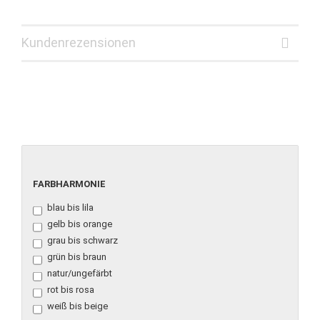
Kundenrezensionen
FARBHARMONIE
FARBHARMONIE
blau bis lila
gelb bis orange
grau bis schwarz
grün bis braun
natur/ungefärbt
rot bis rosa
weiß bis beige