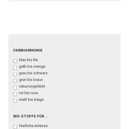
FARBHARMONIE
FARBHARMONIE
blau bis lila
gelb bis orange
grau bis schwarz
grün bis braun
natur/ungefärbt
rot bis rosa
weiß bis beige
BIO-
BIO-STOFFE FÜR ...
STOFFE
festliche Anlässe
FÜR