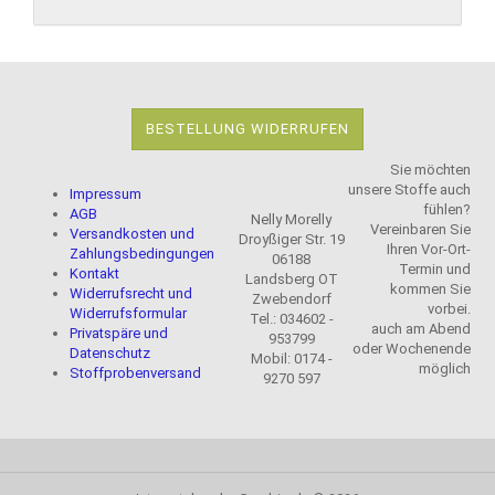
BESTELLUNG WIDERRUFEN
Sie möchten
unsere Stoffe auch
Impressum
fühlen?
AGB
Nelly Morelly
Vereinbaren Sie
Versandkosten und
Droyßiger Str. 19
Ihren Vor-Ort-
Zahlungsbedingungen
06188
Termin und
Kontakt
Landsberg OT
kommen Sie
Widerrufsrecht und
Zwebendorf
vorbei.
Widerrufsformular
Tel.: 034602 -
auch am Abend
Privatspäre und
953799
oder Wochenende
Datenschutz
Mobil: 0174 -
möglich
Stoffprobenversand
9270 597