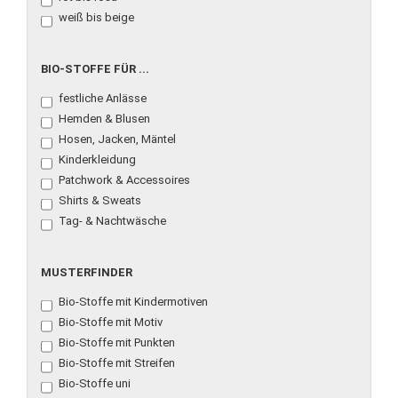
weiß bis beige
BIO-
BIO-STOFFE FÜR ...
STOFFE
festliche Anlässe
FÜR
...
Hemden & Blusen
Hosen, Jacken, Mäntel
Kinderkleidung
Patchwork & Accessoires
Shirts & Sweats
Tag- & Nachtwäsche
MUSTERFINDER
MUSTERFINDER
Bio-Stoffe mit Kindermotiven
Bio-Stoffe mit Motiv
Bio-Stoffe mit Punkten
Bio-Stoffe mit Streifen
Bio-Stoffe uni