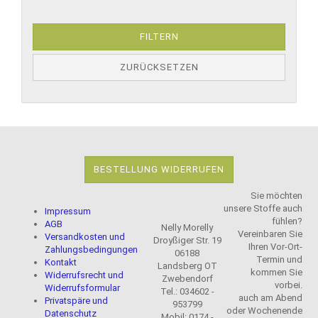
FILTERN
ZURÜCKSETZEN
BESTELLUNG WIDERRUFEN
Sie möchten
unsere Stoffe auch
Impressum
fühlen?
AGB
Nelly Morelly
Vereinbaren Sie
Versandkosten und
Droyßiger Str. 19
Ihren Vor-Ort-
Zahlungsbedingungen
06188
Termin und
Kontakt
Landsberg OT
kommen Sie
Widerrufsrecht und
Zwebendorf
vorbei.
Widerrufsformular
Tel.: 034602 -
auch am Abend
Privatspäre und
953799
oder Wochenende
Datenschutz
Mobil: 0174 -