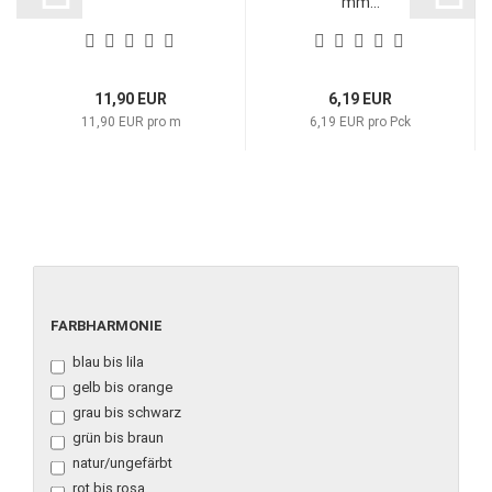
mm...
11,90 EUR
6,19 EUR
11,90 EUR pro m
6,19 EUR pro Pck
FARBHARMONIE
FARBHARMONIE
blau bis lila
gelb bis orange
grau bis schwarz
grün bis braun
natur/ungefärbt
rot bis rosa