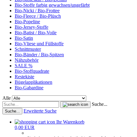
Bio-Stoffe farbig gewachsen/ungefärbt
Bio-Nicki / Bio-Frottee
Bio-Fleece / Bio-Plüsch
Bio-Popeline
Bio-Jersey-Stoffe
Bio-Batist / Bio-Voile
Bio-Satin
Bio-Vliese und Füllstoffe
Schnittmuster
Bio-Bänder / Bio-Spitzen
Nähzubehör
SALE %
Bio-Stoffquadrate
Restekiste
Bügelapplikationen
Bio-Gabardine
Alle
Suche...
Erweiterte Suche
Suche...
Ihr Warenkorb
0,00 EUR