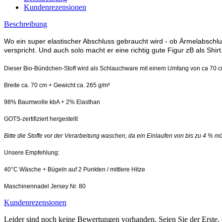
Kundenrezensionen
Beschreibung
Wo ein super elastischer Abschluss gebraucht wird - ob Ärmelabschl
verspricht. Und auch solo macht er eine richtig gute Figur zB als Shirt
Dieser Bio-Bündchen-Stoff wird als Schlauchware mit einem Umfang von ca 70 cm
Breite ca. 70 cm + Gewicht ca. 265 g/m²
98% Baumwolle kbA + 2% Elasthan
GOTS-zertifiziert hergestellt
Bitte die Stoffe vor der Verarbeitung waschen, da ein Einlaufen von bis zu 4 % mög
Unsere Empfehlung:
40°C Wäsche + Bügeln auf 2 Punkten / mittlere Hitze
Maschinennadel Jersey Nr. 80
Kundenrezensionen
Leider sind noch keine Bewertungen vorhanden. Seien Sie der Erste, 