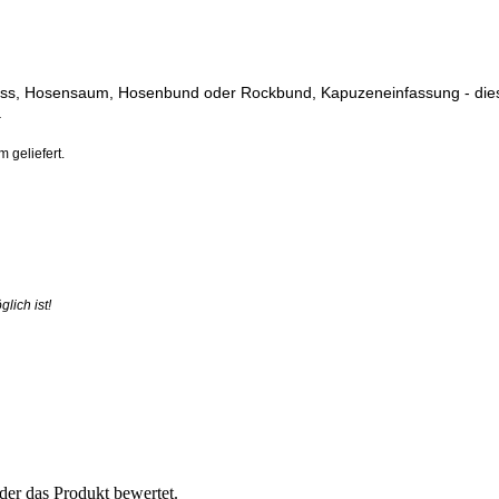
uss, Hosensaum, Hosenbund oder Rockbund, Kapuzeneinfassung - dieser 
.
 geliefert.
lich ist!
der das Produkt bewertet.