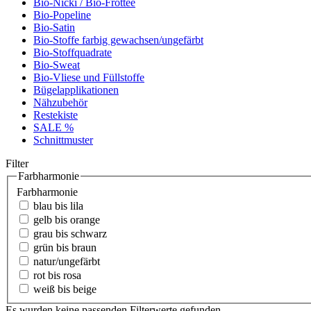
Bio-Nicki / Bio-Frottee
Bio-Popeline
Bio-Satin
Bio-Stoffe farbig gewachsen/ungefärbt
Bio-Stoffquadrate
Bio-Sweat
Bio-Vliese und Füllstoffe
Bügelapplikationen
Nähzubehör
Restekiste
SALE %
Schnittmuster
Filter
Farbharmonie
Farbharmonie
blau bis lila
gelb bis orange
grau bis schwarz
grün bis braun
natur/ungefärbt
rot bis rosa
weiß bis beige
Es wurden keine passenden Filterwerte gefunden.