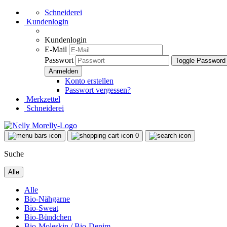
Schneiderei
Kundenlogin
Kundenlogin
E-Mail
Passwort
Toggle Password
Konto erstellen
Passwort vergessen?
Merkzettel
Schneiderei
0
Suche
Alle
Alle
Bio-Nähgarne
Bio-Sweat
Bio-Bündchen
Bio-Moleskin / Bio-Denim