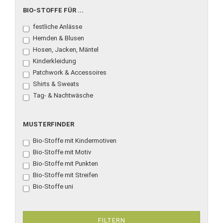
BIO-
BIO-STOFFE FÜR ...
STOFFE
festliche Anlässe
FÜR
...
Hemden & Blusen
Hosen, Jacken, Mäntel
Kinderkleidung
Patchwork & Accessoires
Shirts & Sweats
Tag- & Nachtwäsche
MUSTERFINDER
MUSTERFINDER
Bio-Stoffe mit Kindermotiven
Bio-Stoffe mit Motiv
Bio-Stoffe mit Punkten
Bio-Stoffe mit Streifen
Bio-Stoffe uni
FILTERN