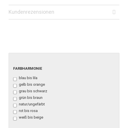
Kundenrezensionen
FARBHARMONIE
FARBHARMONIE
blau bis lila
gelb bis orange
grau bis schwarz
grün bis braun
natur/ungefärbt
rot bis rosa
weiß bis beige