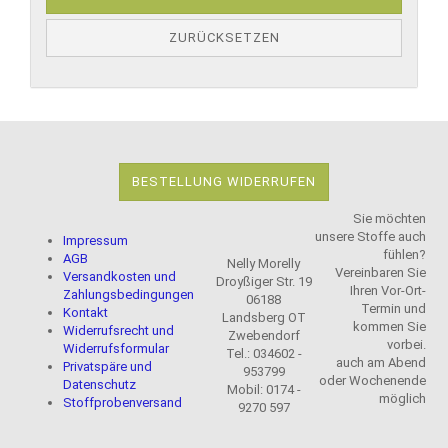
ZURÜCKSETZEN
BESTELLUNG WIDERRUFEN
Sie möchten
unsere Stoffe auch
Impressum
fühlen?
AGB
Nelly Morelly
Vereinbaren Sie
Versandkosten und
Droyßiger Str. 19
Ihren Vor-Ort-
Zahlungsbedingungen
06188
Termin und
Kontakt
Landsberg OT
kommen Sie
Widerrufsrecht und
Zwebendorf
vorbei.
Widerrufsformular
Tel.: 034602 -
auch am Abend
Privatspäre und
953799
oder Wochenende
Datenschutz
Mobil: 0174 -
möglich
Stoffprobenversand
9270 597