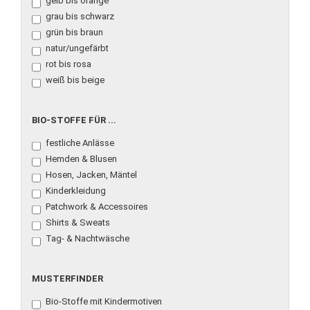
gelb bis orange
grau bis schwarz
grün bis braun
natur/ungefärbt
rot bis rosa
weiß bis beige
BIO-
BIO-STOFFE FÜR ...
STOFFE
festliche Anlässe
FÜR
...
Hemden & Blusen
Hosen, Jacken, Mäntel
Kinderkleidung
Patchwork & Accessoires
Shirts & Sweats
Tag- & Nachtwäsche
MUSTERFINDER
MUSTERFINDER
Bio-Stoffe mit Kindermotiven