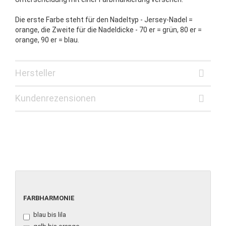
Die erste Farbe steht für den Nadeltyp - Jersey-Nadel =
orange, die Zweite für die Nadeldicke - 70 er = grün, 80 er =
orange, 90 er = blau.
Hersteller
Kundenrezensionen
FARBHARMONIE
FARBHARMONIE
blau bis lila