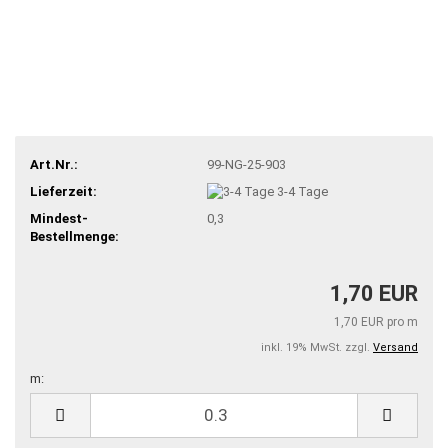
Art.Nr.:
99-NG-25-903
Lieferzeit:
3-4 Tage
Mindest-
0,3
Bestellmenge:
1,70 EUR
1,70 EUR pro m
inkl. 19% MwSt. zzgl.
Versand
m:
m