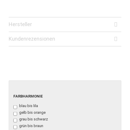
Hersteller
Kundenrezensionen
FARBHARMONIE
FARBHARMONIE
blau bis lila
gelb bis orange
grau bis schwarz
grün bis braun