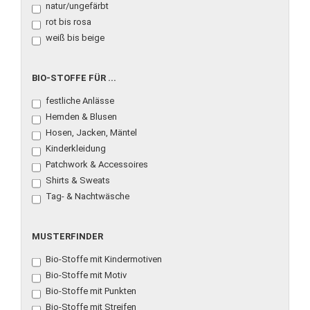
natur/ungefärbt
rot bis rosa
weiß bis beige
BIO-
BIO-STOFFE FÜR ...
STOFFE
festliche Anlässe
FÜR
...
Hemden & Blusen
Hosen, Jacken, Mäntel
Kinderkleidung
Patchwork & Accessoires
Shirts & Sweats
Tag- & Nachtwäsche
MUSTERFINDER
MUSTERFINDER
Bio-Stoffe mit Kindermotiven
Bio-Stoffe mit Motiv
Bio-Stoffe mit Punkten
Bio-Stoffe mit Streifen