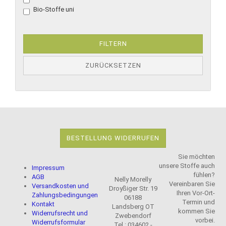
Bio-Stoffe uni
FILTERN
ZURÜCKSETZEN
BESTELLUNG WIDERRUFEN
Sie möchten
unsere Stoffe auch
Impressum
fühlen?
AGB
Nelly Morelly
Vereinbaren Sie
Versandkosten und
Droyßiger Str. 19
Ihren Vor-Ort-
Zahlungsbedingungen
06188
Termin und
Kontakt
Landsberg OT
kommen Sie
Widerrufsrecht und
Zwebendorf
vorbei.
Widerrufsformular
Tel.: 034602 -