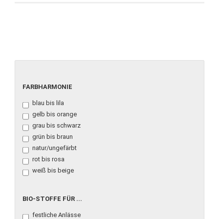
FARBHARMONIE
FARBHARMONIE
blau bis lila
gelb bis orange
grau bis schwarz
grün bis braun
natur/ungefärbt
rot bis rosa
weiß bis beige
BIO-
BIO-STOFFE FÜR ...
STOFFE
festliche Anlässe
FÜR