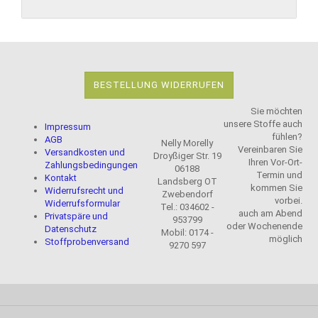
BESTELLUNG WIDERRUFEN
Sie möchten
unsere Stoffe auch
Impressum
fühlen?
AGB
Nelly Morelly
Vereinbaren Sie
Versandkosten und
Droyßiger Str. 19
Ihren Vor-Ort-
Zahlungsbedingungen
06188
Termin und
Kontakt
Landsberg OT
kommen Sie
Widerrufsrecht und
Zwebendorf
vorbei.
Widerrufsformular
Tel.: 034602 -
auch am Abend
Privatspäre und
953799
oder Wochenende
Datenschutz
Mobil: 0174 -
möglich
Stoffprobenversand
9270 597